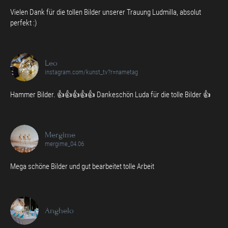
Vielen Dank für die tollen Bilder unserer Trauung Ludmilla, absolut
perfekt :)
Leo
instagram.com/kunst_tv?r=nametag
Hammer Bilder. 👍👍👍👍👍 Dankeschön Luda für die tolle Bilder 👍
Mergime
mergime_04.06
Mega schöne Bilder und gut bearbeitet tolle Arbeit
Anghelo