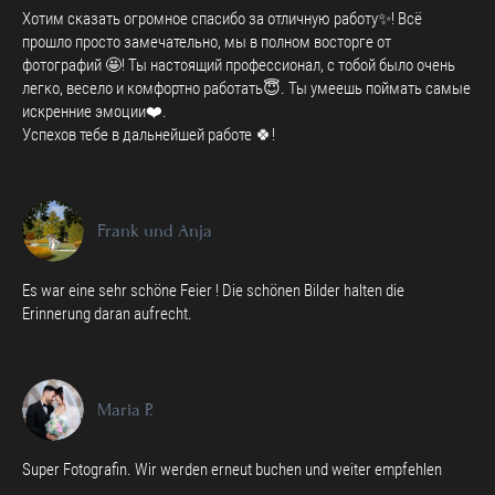
Хотим сказать огромное спасибо за отличную работу✨️! Всё
прошло просто замечательно, мы в полном восторге от
фотографий 🤩! Ты настоящий профессионал, с тобой было очень
легко, весело и комфортно работать😇. Ты умеешь поймать самые
искренние эмоции❤️.
Успехов тебе в дальнейшей работе 🍀!
Frank und Anja
Es war eine sehr schöne Feier ! Die schönen Bilder halten die
Erinnerung daran aufrecht.
Maria P.
Super Fotografin. Wir werden erneut buchen und weiter empfehlen